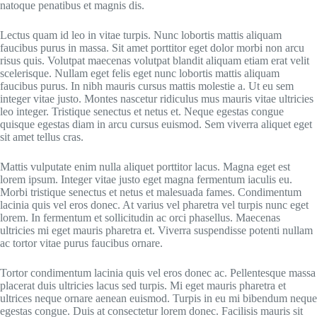
natoque penatibus et magnis dis.
Lectus quam id leo in vitae turpis. Nunc lobortis mattis aliquam
faucibus purus in massa. Sit amet porttitor eget dolor morbi non arcu
risus quis. Volutpat maecenas volutpat blandit aliquam etiam erat velit
scelerisque. Nullam eget felis eget nunc lobortis mattis aliquam
faucibus purus. In nibh mauris cursus mattis molestie a. Ut eu sem
integer vitae justo. Montes nascetur ridiculus mus mauris vitae ultricies
leo integer. Tristique senectus et netus et. Neque egestas congue
quisque egestas diam in arcu cursus euismod. Sem viverra aliquet eget
sit amet tellus cras.
Mattis vulputate enim nulla aliquet porttitor lacus. Magna eget est
lorem ipsum. Integer vitae justo eget magna fermentum iaculis eu.
Morbi tristique senectus et netus et malesuada fames. Condimentum
lacinia quis vel eros donec. At varius vel pharetra vel turpis nunc eget
lorem. In fermentum et sollicitudin ac orci phasellus. Maecenas
ultricies mi eget mauris pharetra et. Viverra suspendisse potenti nullam
ac tortor vitae purus faucibus ornare.
Tortor condimentum lacinia quis vel eros donec ac. Pellentesque massa
placerat duis ultricies lacus sed turpis. Mi eget mauris pharetra et
ultrices neque ornare aenean euismod. Turpis in eu mi bibendum neque
egestas congue. Duis at consectetur lorem donec. Facilisis mauris sit