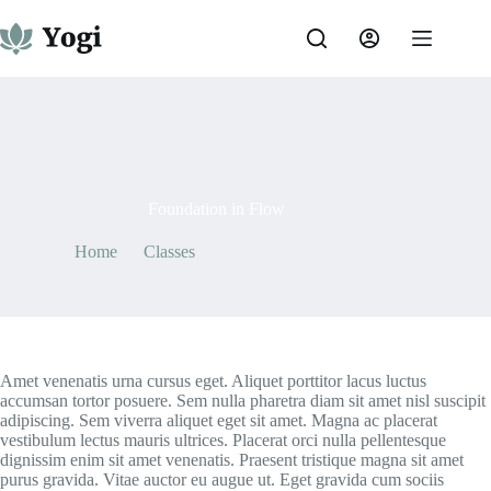
Skip
to
content
On
May 7, 2021
Foundation in Flow
Home
Classes
Foundation in Flow
Amet venenatis urna cursus eget. Aliquet porttitor lacus luctus
accumsan tortor posuere. Sem nulla pharetra diam sit amet nisl suscipit
adipiscing. Sem viverra aliquet eget sit amet. Magna ac placerat
vestibulum lectus mauris ultrices. Placerat orci nulla pellentesque
dignissim enim sit amet venenatis. Praesent tristique magna sit amet
purus gravida. Vitae auctor eu augue ut. Eget gravida cum sociis